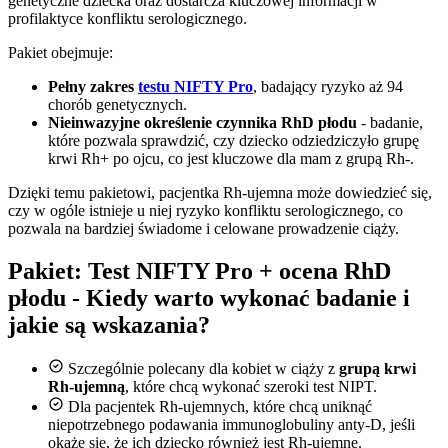
genetyczne dziecka oraz dostarcza kluczowej informacji w
profilaktyce konfliktu serologicznego.
Pakiet obejmuje:
Pełny zakres
testu NIFTY Pro
, badający ryzyko aż 94
chorób genetycznych.
Nieinwazyjne określenie czynnika RhD płodu
- badanie,
które pozwala sprawdzić, czy dziecko odziedziczyło grupę
krwi Rh+ po ojcu, co jest kluczowe dla mam z grupą Rh-.
Dzięki temu pakietowi, pacjentka Rh-ujemna może dowiedzieć się,
czy w ogóle istnieje u niej ryzyko konfliktu serologicznego, co
pozwala na bardziej świadome i celowane prowadzenie ciąży.
Pakiet: Test NIFTY Pro + ocena RhD
płodu - Kiedy warto wykonać badanie i
jakie są wskazania?
Szczególnie polecany dla kobiet w ciąży z
grupą krwi
Rh-ujemną
, które chcą wykonać szeroki test NIPT.
Dla pacjentek Rh-ujemnych, które chcą uniknąć
niepotrzebnego podawania immunoglobuliny anty-D, jeśli
okaże się, że ich dziecko również jest Rh-ujemne.