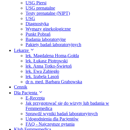
USG Piersi
USG prenatalne
Testy prenatalne (NIPT)
USG
Diagnostyka
Wymazy ginekologiczne
Punkt Pobrań
Badania laboratoryjne
Pakiety badań laboratoryjnych
Lekarze
lek. Magdalena Homa-Gołda
lek. Łukasz Piotrowski
lek. Anna Totko-Świętoń
lek. Ewa Zabiegło
lek. Izabela Lasoń
dr n. med. Barbara Grabowska
Cennik
Dla Pacjenta
E-Recepta
Jak przygotować się do wizyty lub badania w
Femmemedica
Sprawdź wyniki badań laboratoryjnych
Udogodnienia dla Pacjentów
FAQ - Najczęstsze pytania
Klub Femmemedica