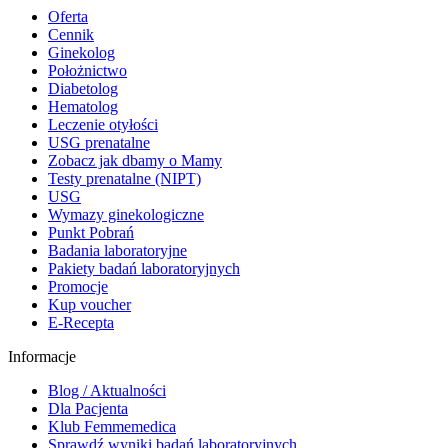
Oferta
Cennik
Ginekolog
Położnictwo
Diabetolog
Hematolog
Leczenie otyłości
USG prenatalne
Zobacz jak dbamy o Mamy
Testy prenatalne (NIPT)
USG
Wymazy ginekologiczne
Punkt Pobrań
Badania laboratoryjne
Pakiety badań laboratoryjnych
Promocje
Kup voucher
E-Recepta
Informacje
Blog / Aktualności
Dla Pacjenta
Klub Femmemedica
Sprawdź wyniki badań laboratoryjnych