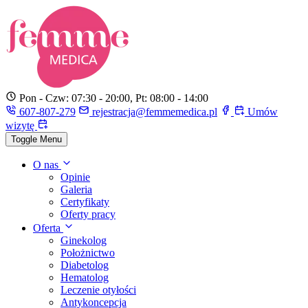
Pon - Czw: 07:30 - 20:00, Pt: 08:00 - 14:00
607-807-279
rejestracja@femmemedica.pl
Umów
wizytę
Toggle Menu
O nas
Opinie
Galeria
Certyfikaty
Oferty pracy
Oferta
Ginekolog
Położnictwo
Diabetolog
Hematolog
Leczenie otyłości
Antykoncepcja