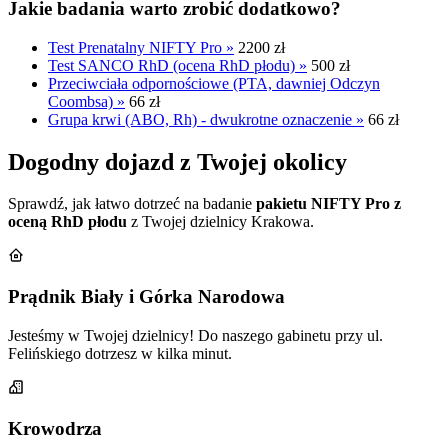
Jakie badania warto zrobić dodatkowo?
Test Prenatalny NIFTY Pro »
2200 zł
Test SANCO RhD (ocena RhD płodu) »
500 zł
Przeciwciała odpornościowe (PTA, dawniej Odczyn
Coombsa) »
66 zł
Grupa krwi (ABO, Rh) - dwukrotne oznaczenie »
66 zł
Dogodny dojazd z Twojej okolicy
Sprawdź, jak łatwo dotrzeć na badanie
pakietu NIFTY Pro z
oceną RhD płodu
z Twojej dzielnicy Krakowa.
Prądnik Biały i Górka Narodowa
Jesteśmy w Twojej dzielnicy! Do naszego gabinetu przy ul.
Felińskiego dotrzesz w kilka minut.
Krowodrza