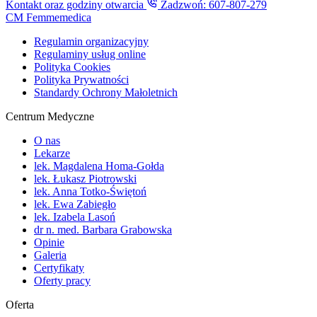
Kontakt oraz godziny otwarcia
Zadzwoń: 607-807-279
CM Femmemedica
Regulamin organizacyjny
Regulaminy usług online
Polityka Cookies
Polityka Prywatności
Standardy Ochrony Małoletnich
Centrum Medyczne
O nas
Lekarze
lek. Magdalena Homa-Gołda
lek. Łukasz Piotrowski
lek. Anna Totko-Świętoń
lek. Ewa Zabiegło
lek. Izabela Lasoń
dr n. med. Barbara Grabowska
Opinie
Galeria
Certyfikaty
Oferty pracy
Oferta