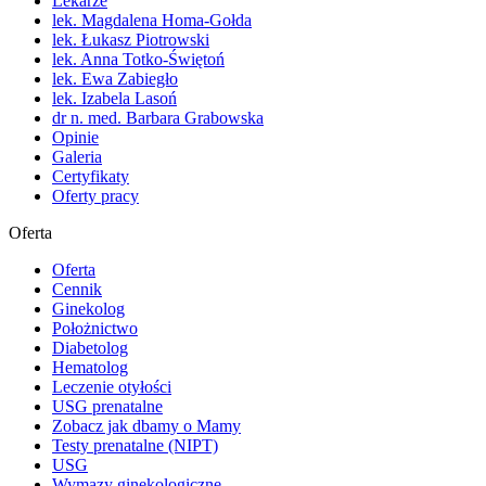
Lekarze
lek. Magdalena Homa-Gołda
lek. Łukasz Piotrowski
lek. Anna Totko-Świętoń
lek. Ewa Zabiegło
lek. Izabela Lasoń
dr n. med. Barbara Grabowska
Opinie
Galeria
Certyfikaty
Oferty pracy
Oferta
Oferta
Cennik
Ginekolog
Położnictwo
Diabetolog
Hematolog
Leczenie otyłości
USG prenatalne
Zobacz jak dbamy o Mamy
Testy prenatalne (NIPT)
USG
Wymazy ginekologiczne