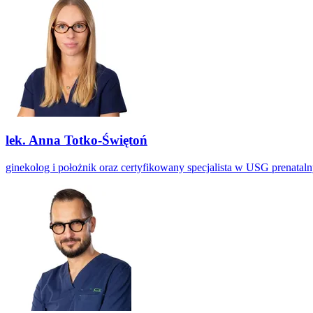
lek. Anna Totko-Świętoń
ginekolog i położnik oraz certyfikowany specjalista w USG prenatal