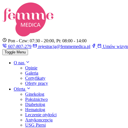
Pon - Czw: 07:30 - 20:00, Pt: 08:00 - 14:00
607-807-279
rejestracja@femmemedica.pl
Umów wizyt
Toggle Menu
O nas
Opinie
Galeria
Certyfikaty
Oferty pracy
Oferta
Ginekolog
Położnictwo
Diabetolog
Hematolog
Leczenie otyłości
Antykoncepcja
USG Piersi