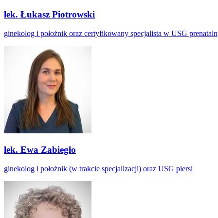
lek. Łukasz Piotrowski
ginekolog i położnik oraz certyfikowany specjalista w USG prenatal
lek. Ewa Zabiegło
ginekolog i położnik (w trakcie specjalizacji) oraz USG piersi