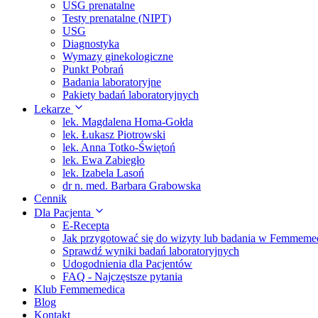
USG prenatalne
Testy prenatalne (NIPT)
USG
Diagnostyka
Wymazy ginekologiczne
Punkt Pobrań
Badania laboratoryjne
Pakiety badań laboratoryjnych
Lekarze
lek. Magdalena Homa-Gołda
lek. Łukasz Piotrowski
lek. Anna Totko-Świętoń
lek. Ewa Zabiegło
lek. Izabela Lasoń
dr n. med. Barbara Grabowska
Cennik
Dla Pacjenta
E-Recepta
Jak przygotować się do wizyty lub badania w Femmeme
Sprawdź wyniki badań laboratoryjnych
Udogodnienia dla Pacjentów
FAQ - Najczęstsze pytania
Klub Femmemedica
Blog
Kontakt