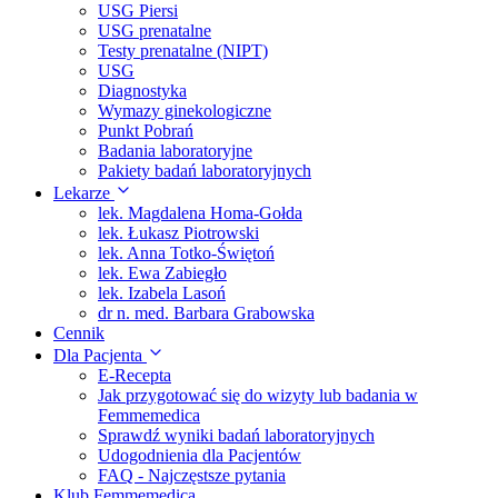
USG Piersi
USG prenatalne
Testy prenatalne (NIPT)
USG
Diagnostyka
Wymazy ginekologiczne
Punkt Pobrań
Badania laboratoryjne
Pakiety badań laboratoryjnych
Lekarze
lek. Magdalena Homa-Gołda
lek. Łukasz Piotrowski
lek. Anna Totko-Świętoń
lek. Ewa Zabiegło
lek. Izabela Lasoń
dr n. med. Barbara Grabowska
Cennik
Dla Pacjenta
E-Recepta
Jak przygotować się do wizyty lub badania w
Femmemedica
Sprawdź wyniki badań laboratoryjnych
Udogodnienia dla Pacjentów
FAQ - Najczęstsze pytania
Klub Femmemedica