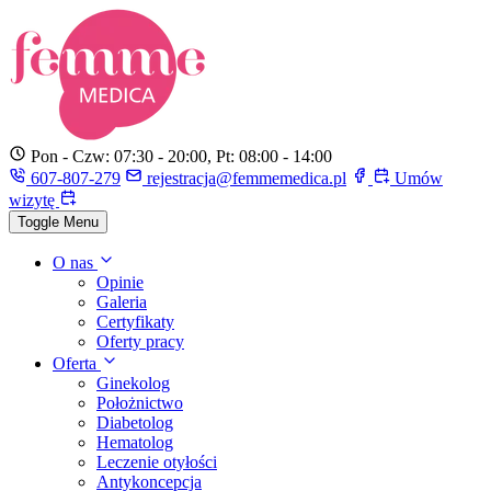
Pon - Czw: 07:30 - 20:00, Pt: 08:00 - 14:00
607-807-279
rejestracja@femmemedica.pl
Umów
wizytę
Toggle Menu
O nas
Opinie
Galeria
Certyfikaty
Oferty pracy
Oferta
Ginekolog
Położnictwo
Diabetolog
Hematolog
Leczenie otyłości
Antykoncepcja