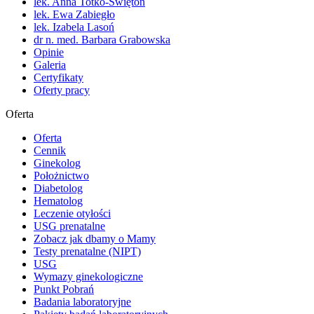
lek. Anna Totko-Świętoń
lek. Ewa Zabiegło
lek. Izabela Lasoń
dr n. med. Barbara Grabowska
Opinie
Galeria
Certyfikaty
Oferty pracy
Oferta
Oferta
Cennik
Ginekolog
Położnictwo
Diabetolog
Hematolog
Leczenie otyłości
USG prenatalne
Zobacz jak dbamy o Mamy
Testy prenatalne (NIPT)
USG
Wymazy ginekologiczne
Punkt Pobrań
Badania laboratoryjne