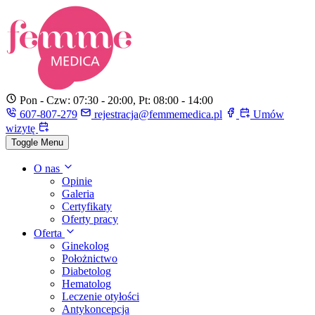
Pon - Czw: 07:30 - 20:00, Pt: 08:00 - 14:00
607-807-279
rejestracja@femmemedica.pl
Umów
wizytę
Toggle Menu
O nas
Opinie
Galeria
Certyfikaty
Oferty pracy
Oferta
Ginekolog
Położnictwo
Diabetolog
Hematolog
Leczenie otyłości
Antykoncepcja