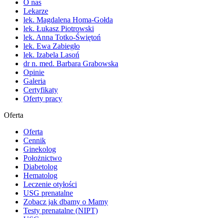
O nas
Lekarze
lek. Magdalena Homa-Gołda
lek. Łukasz Piotrowski
lek. Anna Totko-Świętoń
lek. Ewa Zabiegło
lek. Izabela Lasoń
dr n. med. Barbara Grabowska
Opinie
Galeria
Certyfikaty
Oferty pracy
Oferta
Oferta
Cennik
Ginekolog
Położnictwo
Diabetolog
Hematolog
Leczenie otyłości
USG prenatalne
Zobacz jak dbamy o Mamy
Testy prenatalne (NIPT)