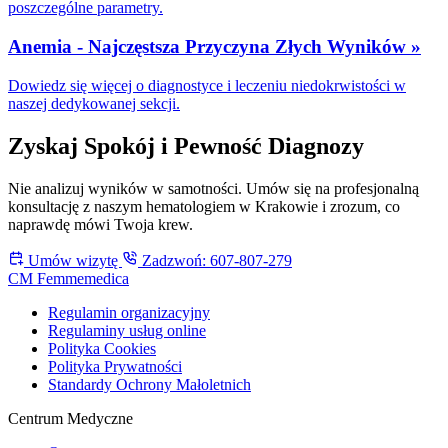
poszczególne parametry.
Anemia - Najczęstsza Przyczyna Złych Wyników »
Dowiedz się więcej o diagnostyce i leczeniu niedokrwistości w
naszej dedykowanej sekcji.
Zyskaj Spokój i Pewność Diagnozy
Nie analizuj wyników w samotności. Umów się na profesjonalną
konsultację z naszym hematologiem w Krakowie i zrozum, co
naprawdę mówi Twoja krew.
Umów wizytę
Zadzwoń: 607-807-279
CM Femmemedica
Regulamin organizacyjny
Regulaminy usług online
Polityka Cookies
Polityka Prywatności
Standardy Ochrony Małoletnich
Centrum Medyczne