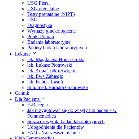
USG Piersi
USG prenatalne
Testy prenatalne (NIPT)
USG
Diagnostyka
Wymazy ginekologiczne
Punkt Pobrań
Badania laboratoryjne
Pakiety badań laboratoryjnych
Lekarze
lek. Magdalena Homa-Gołda
lek. Łukasz Piotrowski
lek. Anna Totko-Świętoń
lek. Ewa Zabiegło
lek. Izabela Lasoń
dr n. med. Barbara Grabowska
Cennik
Dla Pacjenta
E-Recepta
Jak przygotować się do wizyty lub badania w
Femmemedica
Sprawdź wyniki badań laboratoryjnych
Udogodnienia dla Pacjentów
FAQ - Najczęstsze pytania
Klub Femmemedica