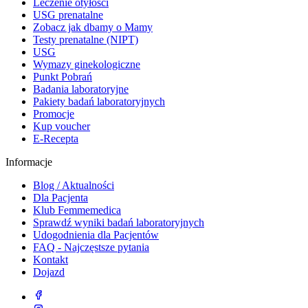
Leczenie otyłości
USG prenatalne
Zobacz jak dbamy o Mamy
Testy prenatalne (NIPT)
USG
Wymazy ginekologiczne
Punkt Pobrań
Badania laboratoryjne
Pakiety badań laboratoryjnych
Promocje
Kup voucher
E-Recepta
Informacje
Blog / Aktualności
Dla Pacjenta
Klub Femmemedica
Sprawdź wyniki badań laboratoryjnych
Udogodnienia dla Pacjentów
FAQ - Najczęstsze pytania
Kontakt
Dojazd