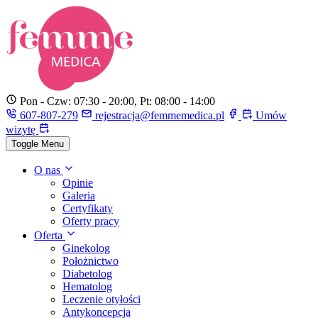
Pon - Czw: 07:30 - 20:00, Pt: 08:00 - 14:00
607-807-279
rejestracja@femmemedica.pl
Umów
wizytę
Toggle Menu
O nas
Opinie
Galeria
Certyfikaty
Oferty pracy
Oferta
Ginekolog
Położnictwo
Diabetolog
Hematolog
Leczenie otyłości
Antykoncepcja