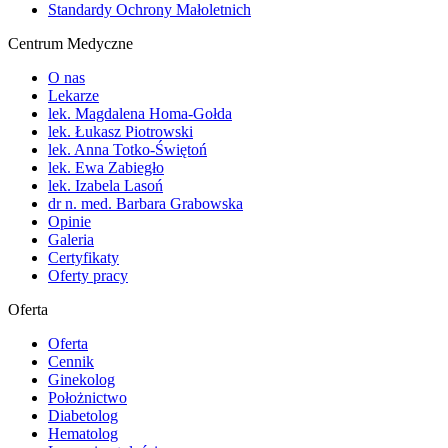
Standardy Ochrony Małoletnich
Centrum Medyczne
O nas
Lekarze
lek. Magdalena Homa-Gołda
lek. Łukasz Piotrowski
lek. Anna Totko-Świętoń
lek. Ewa Zabiegło
lek. Izabela Lasoń
dr n. med. Barbara Grabowska
Opinie
Galeria
Certyfikaty
Oferty pracy
Oferta
Oferta
Cennik
Ginekolog
Położnictwo
Diabetolog
Hematolog