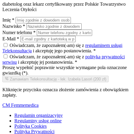
diabetolog oraz lekarz certyfikowany przez Polskie Towarzystwo
Leczenia Otyłości
Imię
*
Nazwisko
*
Numer telefonu
*
E-Mail
*
Oświadczam, że zapoznałem(-am) się z
regulaminem usługi
Telekonsultacja
i akceptuję jego postanowienia.
*
Oświadczam, że zapoznałem(-am) się z
polityką prywatności
serwisu
i akceptuję jej postanowienia.
*
Proszę wypełnić poprawnie wszystkie wymagane pola oznaczone
gwiazdką (*).
Zamawiam Telekonsultację - lek. Izabela Lasoń (200 zł)
Kliknięcie przycisku oznacza złożenie zamówienia z obowiązkiem
zapłaty.
CM Femmemedica
Regulamin organizacyjny
Regulaminy usług online
Polityka Cookies
Polityka Prywatności