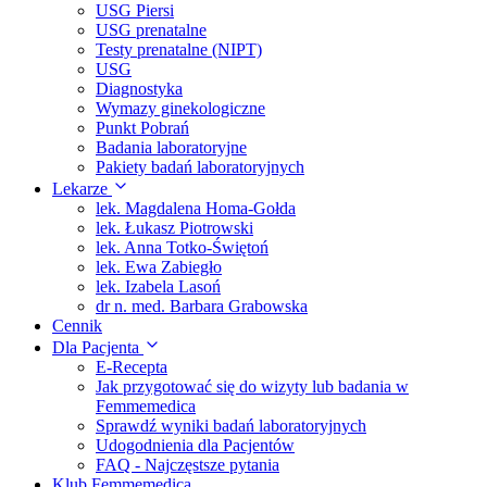
USG Piersi
USG prenatalne
Testy prenatalne (NIPT)
USG
Diagnostyka
Wymazy ginekologiczne
Punkt Pobrań
Badania laboratoryjne
Pakiety badań laboratoryjnych
Lekarze
lek. Magdalena Homa-Gołda
lek. Łukasz Piotrowski
lek. Anna Totko-Świętoń
lek. Ewa Zabiegło
lek. Izabela Lasoń
dr n. med. Barbara Grabowska
Cennik
Dla Pacjenta
E-Recepta
Jak przygotować się do wizyty lub badania w
Femmemedica
Sprawdź wyniki badań laboratoryjnych
Udogodnienia dla Pacjentów
FAQ - Najczęstsze pytania
Klub Femmemedica