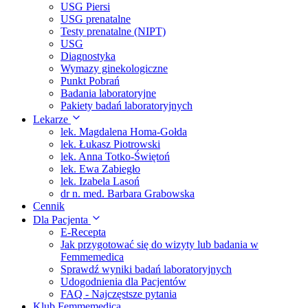
USG Piersi
USG prenatalne
Testy prenatalne (NIPT)
USG
Diagnostyka
Wymazy ginekologiczne
Punkt Pobrań
Badania laboratoryjne
Pakiety badań laboratoryjnych
Lekarze
lek. Magdalena Homa-Gołda
lek. Łukasz Piotrowski
lek. Anna Totko-Świętoń
lek. Ewa Zabiegło
lek. Izabela Lasoń
dr n. med. Barbara Grabowska
Cennik
Dla Pacjenta
E-Recepta
Jak przygotować się do wizyty lub badania w
Femmemedica
Sprawdź wyniki badań laboratoryjnych
Udogodnienia dla Pacjentów
FAQ - Najczęstsze pytania
Klub Femmemedica