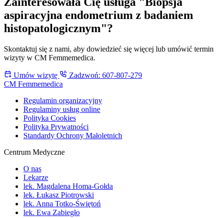
Zainteresowała Cię usługa "Biopsja
aspiracyjna endometrium z badaniem
histopatologicznym"?
Skontaktuj się z nami, aby dowiedzieć się więcej lub umówić termin
wizyty w CM Femmemedica.
Umów wizytę
Zadzwoń: 607-807-279
CM Femmemedica
Regulamin organizacyjny
Regulaminy usług online
Polityka Cookies
Polityka Prywatności
Standardy Ochrony Małoletnich
Centrum Medyczne
O nas
Lekarze
lek. Magdalena Homa-Gołda
lek. Łukasz Piotrowski
lek. Anna Totko-Świętoń
lek. Ewa Zabiegło