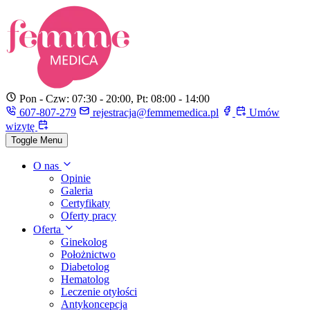
Pon - Czw: 07:30 - 20:00, Pt: 08:00 - 14:00
607-807-279
rejestracja@femmemedica.pl
Umów
wizytę
Toggle Menu
O nas
Opinie
Galeria
Certyfikaty
Oferty pracy
Oferta
Ginekolog
Położnictwo
Diabetolog
Hematolog
Leczenie otyłości
Antykoncepcja