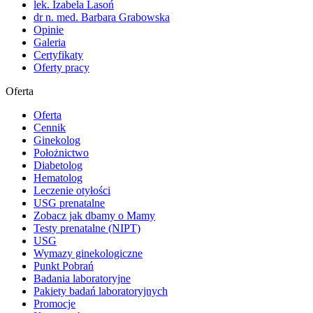
lek. Izabela Lasoń
dr n. med. Barbara Grabowska
Opinie
Galeria
Certyfikaty
Oferty pracy
Oferta
Oferta
Cennik
Ginekolog
Położnictwo
Diabetolog
Hematolog
Leczenie otyłości
USG prenatalne
Zobacz jak dbamy o Mamy
Testy prenatalne (NIPT)
USG
Wymazy ginekologiczne
Punkt Pobrań
Badania laboratoryjne
Pakiety badań laboratoryjnych
Promocje