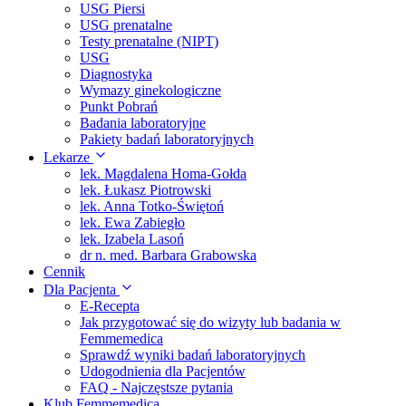
USG Piersi
USG prenatalne
Testy prenatalne (NIPT)
USG
Diagnostyka
Wymazy ginekologiczne
Punkt Pobrań
Badania laboratoryjne
Pakiety badań laboratoryjnych
Lekarze
lek. Magdalena Homa-Gołda
lek. Łukasz Piotrowski
lek. Anna Totko-Świętoń
lek. Ewa Zabiegło
lek. Izabela Lasoń
dr n. med. Barbara Grabowska
Cennik
Dla Pacjenta
E-Recepta
Jak przygotować się do wizyty lub badania w
Femmemedica
Sprawdź wyniki badań laboratoryjnych
Udogodnienia dla Pacjentów
FAQ - Najczęstsze pytania
Klub Femmemedica