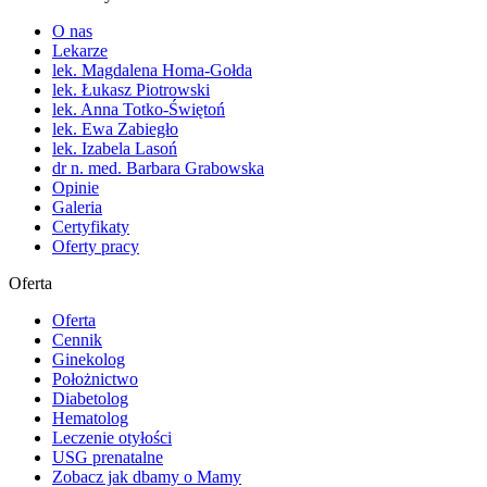
O nas
Lekarze
lek. Magdalena Homa-Gołda
lek. Łukasz Piotrowski
lek. Anna Totko-Świętoń
lek. Ewa Zabiegło
lek. Izabela Lasoń
dr n. med. Barbara Grabowska
Opinie
Galeria
Certyfikaty
Oferty pracy
Oferta
Oferta
Cennik
Ginekolog
Położnictwo
Diabetolog
Hematolog
Leczenie otyłości
USG prenatalne
Zobacz jak dbamy o Mamy