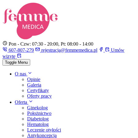
Pon - Czw: 07:30 - 20:00, Pt: 08:00 - 14:00
607-807-279
rejestracja@femmemedica.pl
Umów
wizytę
Toggle Menu
O nas
Opinie
Galeria
Certyfikaty
Oferty pracy
Oferta
Ginekolog
Położnictwo
Diabetolog
Hematolog
Leczenie otyłości
Antykoncepcja