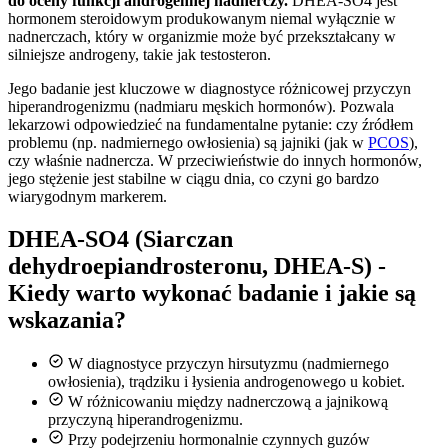
do oceny funkcji androgennej nadnerczy.
DHEA-SO4 jest
hormonem steroidowym produkowanym niemal wyłącznie w
nadnerczach, który w organizmie może być przekształcany w
silniejsze androgeny, takie jak testosteron.
Jego badanie jest kluczowe w diagnostyce różnicowej przyczyn
hiperandrogenizmu (nadmiaru męskich hormonów). Pozwala
lekarzowi odpowiedzieć na fundamentalne pytanie: czy źródłem
problemu (np. nadmiernego owłosienia) są jajniki (jak w
PCOS
),
czy właśnie nadnercza. W przeciwieństwie do innych hormonów,
jego stężenie jest stabilne w ciągu dnia, co czyni go bardzo
wiarygodnym markerem.
DHEA-SO4 (Siarczan
dehydroepiandrosteronu, DHEA-S) -
Kiedy warto wykonać badanie i jakie są
wskazania?
W diagnostyce przyczyn hirsutyzmu (nadmiernego
owłosienia), trądziku i łysienia androgenowego u kobiet.
W różnicowaniu między nadnerczową a jajnikową
przyczyną hiperandrogenizmu.
Przy podejrzeniu hormonalnie czynnych guzów