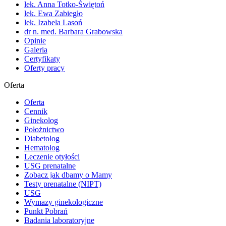
lek. Anna Totko-Świętoń
lek. Ewa Zabiegło
lek. Izabela Lasoń
dr n. med. Barbara Grabowska
Opinie
Galeria
Certyfikaty
Oferty pracy
Oferta
Oferta
Cennik
Ginekolog
Położnictwo
Diabetolog
Hematolog
Leczenie otyłości
USG prenatalne
Zobacz jak dbamy o Mamy
Testy prenatalne (NIPT)
USG
Wymazy ginekologiczne
Punkt Pobrań
Badania laboratoryjne