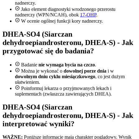
nadnerczy.
Jako element diagnostyki wrodzonego przerostu
nadnerczy (WPN/NCAH), obok
17-OHP
.
W ocenie ogólnej funkcji kory nadnerczy.
DHEA-SO4 (Siarczan
dehydroepiandrosteronu, DHEA-S) - Jak
przygotować się do badania?
Badanie
nie wymaga bycia na czczo
.
Można je wykonać o
dowolnej porze dnia
i w
dowolnym dniu cyklu miesiączkowego
, co jest dużym
ułatwieniem.
Poinformuj lekarza o przyjmowanych lekach i
suplementach (zwłaszcza zawierających DHEA).
DHEA-SO4 (Siarczan
dehydroepiandrosteronu, DHEA-S) - Jak
interpretować wyniki?
WAŻNE:
Poniższe informacje mają charakter poglądowy. Wynik