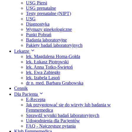
USG Piersi
USG prenatalne
Testy prenatalne (NIPT)
USG
Diagnostyka
Wymazy ginekologiczne
Punkt Pobrań
Badania laboratoryjne
Pakiety badań laboratoryjnych
Lekarze
lek. Magdalena Homa-Gołda
lek. Łukasz Piotrowski
lek. Anna Totko-Świętoń
lek. Ewa Zabiegło
lek. Izabela Lasoń
dr n. med. Barbara Grabowska
Cennik
Dla Pacjenta
E-Recepta
Jak przygotować się do wizyty lub badania w
Femmemedica
Sprawdź wyniki badań laboratoryjnych
Udogodnienia dla Pacjentów
FAQ - Najczęstsze pytania
Klub Femmemedica