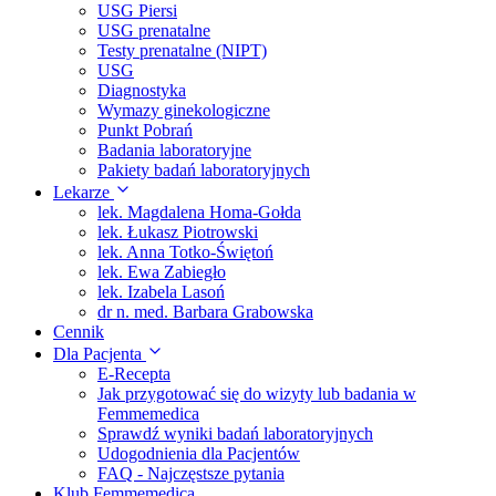
USG Piersi
USG prenatalne
Testy prenatalne (NIPT)
USG
Diagnostyka
Wymazy ginekologiczne
Punkt Pobrań
Badania laboratoryjne
Pakiety badań laboratoryjnych
Lekarze
lek. Magdalena Homa-Gołda
lek. Łukasz Piotrowski
lek. Anna Totko-Świętoń
lek. Ewa Zabiegło
lek. Izabela Lasoń
dr n. med. Barbara Grabowska
Cennik
Dla Pacjenta
E-Recepta
Jak przygotować się do wizyty lub badania w
Femmemedica
Sprawdź wyniki badań laboratoryjnych
Udogodnienia dla Pacjentów
FAQ - Najczęstsze pytania
Klub Femmemedica