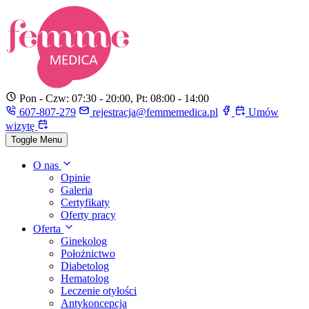
Pon - Czw: 07:30 - 20:00, Pt: 08:00 - 14:00
607-807-279
rejestracja@femmemedica.pl
Umów
wizytę
Toggle Menu
O nas
Opinie
Galeria
Certyfikaty
Oferty pracy
Oferta
Ginekolog
Położnictwo
Diabetolog
Hematolog
Leczenie otyłości
Antykoncepcja