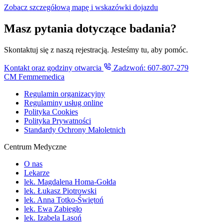
Zobacz szczegółową mapę i wskazówki dojazdu
Masz pytania dotyczące badania?
Skontaktuj się z naszą rejestracją. Jesteśmy tu, aby pomóc.
Kontakt oraz godziny otwarcia
Zadzwoń: 607-807-279
CM Femmemedica
Regulamin organizacyjny
Regulaminy usług online
Polityka Cookies
Polityka Prywatności
Standardy Ochrony Małoletnich
Centrum Medyczne
O nas
Lekarze
lek. Magdalena Homa-Gołda
lek. Łukasz Piotrowski
lek. Anna Totko-Świętoń
lek. Ewa Zabiegło
lek. Izabela Lasoń