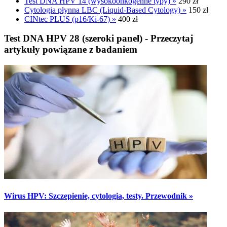
Test DNA HPV 14 (wysokoonkogenne typy) »
290 zł
Cytologia płynna LBC (Liquid-Based Cytology) »
150 zł
CINtec PLUS (p16/Ki-67) »
400 zł
Test DNA HPV 28 (szeroki panel) - Przeczytaj
artykuły powiązane z badaniem
Wirus HPV: Szczepienie, cytologia, testy. Przewodnik »