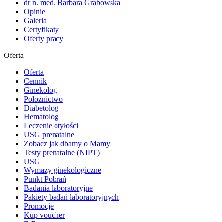
dr n. med. Barbara Grabowska
Opinie
Galeria
Certyfikaty
Oferty pracy
Oferta
Oferta
Cennik
Ginekolog
Położnictwo
Diabetolog
Hematolog
Leczenie otyłości
USG prenatalne
Zobacz jak dbamy o Mamy
Testy prenatalne (NIPT)
USG
Wymazy ginekologiczne
Punkt Pobrań
Badania laboratoryjne
Pakiety badań laboratoryjnych
Promocje
Kup voucher