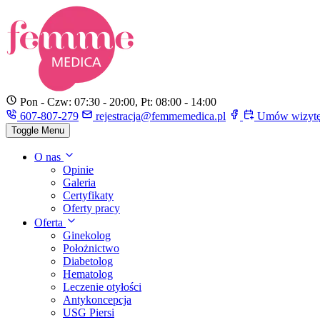
Pon - Czw: 07:30 - 20:00, Pt: 08:00 - 14:00
607-807-279
rejestracja@femmemedica.pl
Umów wizyt
Toggle Menu
O nas
Opinie
Galeria
Certyfikaty
Oferty pracy
Oferta
Ginekolog
Położnictwo
Diabetolog
Hematolog
Leczenie otyłości
Antykoncepcja
USG Piersi