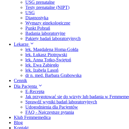
USG prenatalne
Testy prenatalne (NIPT)
USG
Diagnostyka
Wymazy ginekologiczne
Punkt Pobrań
Badania laboratoryjne
Pakiety badań laboratoryjnych
Lekarze
lek. Magdalena Homa-Gołda
lek. Łukasz Piotrowski
lek. Anna Totko-Świętoń
lek. Ewa Zabiegło
lek. Izabela Lasoń
dr n. med. Barbara Grabowska
Cennik
Dla Pacjenta
E-Recepta
Jak przygotować się do wizyty lub badania w Femmeme
Sprawdź wyniki badań laboratoryjnych
Udogodnienia dla Pacjentów
FAQ - Najczęstsze pytania
Klub Femmemedica
Blog
Kontakt