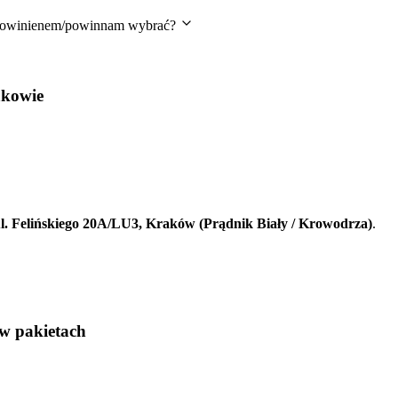
e powinienem/powinnam wybrać?
akowie
l. Felińskiego 20A/LU3, Kraków (Prądnik Biały / Krowodrza)
.
w pakietach