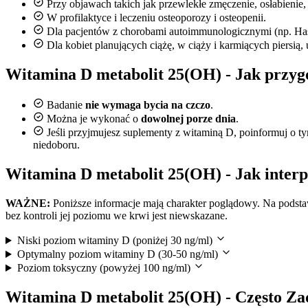
Przy objawach takich jak przewlekłe zmęczenie, osłabienie,
W profilaktyce i leczeniu osteoporozy i osteopenii.
Dla pacjentów z chorobami autoimmunologicznymi (np. Has
Dla kobiet planujących ciążę, w ciąży i karmiących piersią
Witamina D metabolit 25(OH) - Jak przyg
Badanie
nie wymaga bycia na czczo
.
Można je wykonać o
dowolnej porze dnia
.
Jeśli przyjmujesz suplementy z witaminą D, poinformuj o t
niedoboru.
Witamina D metabolit 25(OH) - Jak inter
WAŻNE:
Poniższe informacje mają charakter poglądowy. Na podst
bez kontroli jej poziomu we krwi jest niewskazane.
Niski poziom witaminy D (poniżej 30 ng/ml)
Optymalny poziom witaminy D (30-50 ng/ml)
Poziom toksyczny (powyżej 100 ng/ml)
Witamina D metabolit 25(OH) - Często Z