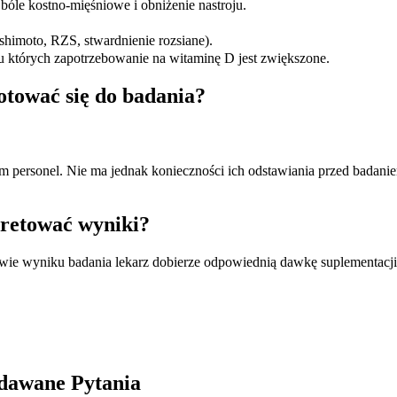
 bóle kostno-mięśniowe i obniżenie nastroju.
himoto, RZS, stwardnienie rozsiane).
, u których zapotrzebowanie na witaminę D jest zwiększone.
otować się do badania?
ym personel. Nie ma jednak konieczności ich odstawiania przed badani
pretować wyniki?
awie wyniku badania lekarz dobierze odpowiednią dawkę suplementac
adawane Pytania