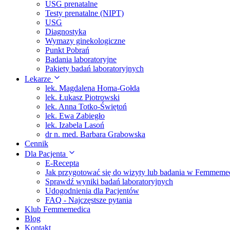
USG prenatalne
Testy prenatalne (NIPT)
USG
Diagnostyka
Wymazy ginekologiczne
Punkt Pobrań
Badania laboratoryjne
Pakiety badań laboratoryjnych
Lekarze
lek. Magdalena Homa-Gołda
lek. Łukasz Piotrowski
lek. Anna Totko-Świętoń
lek. Ewa Zabiegło
lek. Izabela Lasoń
dr n. med. Barbara Grabowska
Cennik
Dla Pacjenta
E-Recepta
Jak przygotować się do wizyty lub badania w Femmeme
Sprawdź wyniki badań laboratoryjnych
Udogodnienia dla Pacjentów
FAQ - Najczęstsze pytania
Klub Femmemedica
Blog
Kontakt