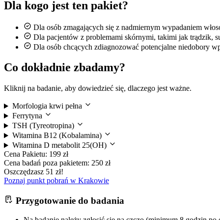
Dla kogo jest ten pakiet?
Dla osób zmagających się z nadmiernym wypadaniem włos
Dla pacjentów z problemami skórnymi, takimi jak trądzik, s
Dla osób chcących zdiagnozować potencjalne niedobory wp
Co dokładnie zbadamy?
Kliknij na badanie, aby dowiedzieć się, dlaczego jest ważne.
Morfologia krwi pełna
Ferrytyna
TSH (Tyreotropina)
Witamina B12 (Kobalamina)
Witamina D metabolit 25(OH)
Cena Pakietu:
199 zł
Cena badań poza pakietem:
250 zł
Oszczędzasz 51 zł!
Poznaj punkt pobrań w Krakowie
Przygotowanie do badania
Na badanie należy zgłosić się na czczo (minimum 8 godzin po o