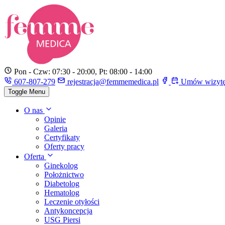
Pon - Czw: 07:30 - 20:00, Pt: 08:00 - 14:00
607-807-279
rejestracja@femmemedica.pl
Umów wizyt
Toggle Menu
O nas
Opinie
Galeria
Certyfikaty
Oferty pracy
Oferta
Ginekolog
Położnictwo
Diabetolog
Hematolog
Leczenie otyłości
Antykoncepcja
USG Piersi