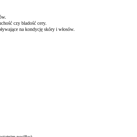
ów.
uchość czy bladość cery.
ływające na kondycję skóry i włosów.
statnim posiłku).