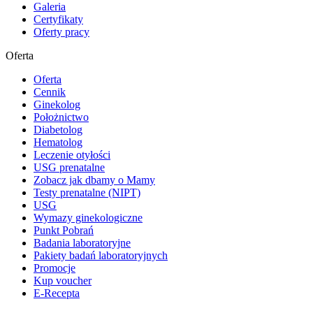
Galeria
Certyfikaty
Oferty pracy
Oferta
Oferta
Cennik
Ginekolog
Położnictwo
Diabetolog
Hematolog
Leczenie otyłości
USG prenatalne
Zobacz jak dbamy o Mamy
Testy prenatalne (NIPT)
USG
Wymazy ginekologiczne
Punkt Pobrań
Badania laboratoryjne
Pakiety badań laboratoryjnych
Promocje
Kup voucher
E-Recepta