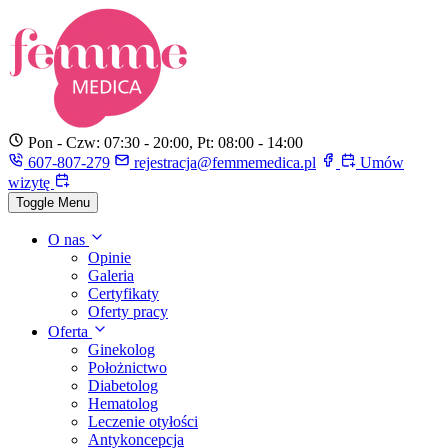
Pon - Czw: 07:30 - 20:00, Pt: 08:00 - 14:00
607-807-279
rejestracja@femmemedica.pl
Umów
wizytę
Toggle Menu
O nas
Opinie
Galeria
Certyfikaty
Oferty pracy
Oferta
Ginekolog
Położnictwo
Diabetolog
Hematolog
Leczenie otyłości
Antykoncepcja