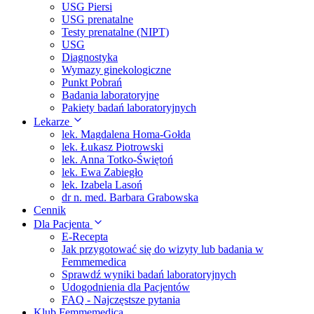
USG Piersi
USG prenatalne
Testy prenatalne (NIPT)
USG
Diagnostyka
Wymazy ginekologiczne
Punkt Pobrań
Badania laboratoryjne
Pakiety badań laboratoryjnych
Lekarze
lek. Magdalena Homa-Gołda
lek. Łukasz Piotrowski
lek. Anna Totko-Świętoń
lek. Ewa Zabiegło
lek. Izabela Lasoń
dr n. med. Barbara Grabowska
Cennik
Dla Pacjenta
E-Recepta
Jak przygotować się do wizyty lub badania w
Femmemedica
Sprawdź wyniki badań laboratoryjnych
Udogodnienia dla Pacjentów
FAQ - Najczęstsze pytania
Klub Femmemedica