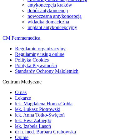
antykoncepcja kraków
dobór antykoncepcji
nowoczesna antykoncepcja
wkładka domaciczna
implant antykoncepcyjny
CM Femmemedica
Regulamin organizacyjny
Regulaminy usług online
Polityka Cookies
Polityka Prywatności
Standardy Ochrony Małoletnich
Centrum Medyczne
O nas
Lekarze
lek. Magdalena Homa-Gołda
lek. Łukasz Piotrowski
lek. Anna Totko-Świętoń
lek. Ewa Zabiegło
lek. Izabela Lasoń
dr n. med. Barbara Grabowska
Opinie