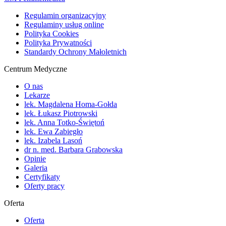
Regulamin organizacyjny
Regulaminy usług online
Polityka Cookies
Polityka Prywatności
Standardy Ochrony Małoletnich
Centrum Medyczne
O nas
Lekarze
lek. Magdalena Homa-Gołda
lek. Łukasz Piotrowski
lek. Anna Totko-Świętoń
lek. Ewa Zabiegło
lek. Izabela Lasoń
dr n. med. Barbara Grabowska
Opinie
Galeria
Certyfikaty
Oferty pracy
Oferta
Oferta