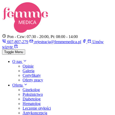
Pon - Czw: 07:30 - 20:00, Pt: 08:00 - 14:00
607-807-279
rejestracja@femmemedica.pl
Umów
wizytę
Toggle Menu
O nas
Opinie
Galeria
Certyfikaty
Oferty pracy
Oferta
Ginekolog
Położnictwo
Diabetolog
Hematolog
Leczenie otyłości
Antykoncepcja