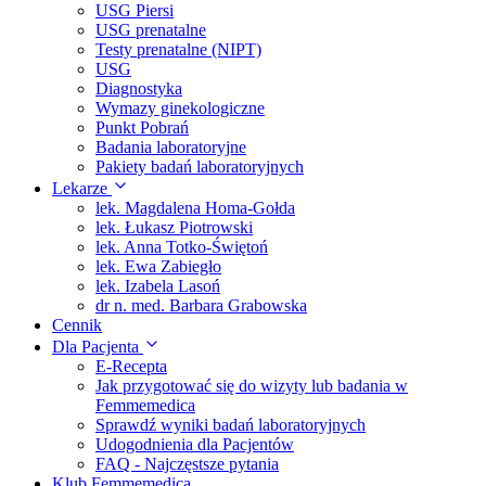
USG Piersi
USG prenatalne
Testy prenatalne (NIPT)
USG
Diagnostyka
Wymazy ginekologiczne
Punkt Pobrań
Badania laboratoryjne
Pakiety badań laboratoryjnych
Lekarze
lek. Magdalena Homa-Gołda
lek. Łukasz Piotrowski
lek. Anna Totko-Świętoń
lek. Ewa Zabiegło
lek. Izabela Lasoń
dr n. med. Barbara Grabowska
Cennik
Dla Pacjenta
E-Recepta
Jak przygotować się do wizyty lub badania w
Femmemedica
Sprawdź wyniki badań laboratoryjnych
Udogodnienia dla Pacjentów
FAQ - Najczęstsze pytania
Klub Femmemedica