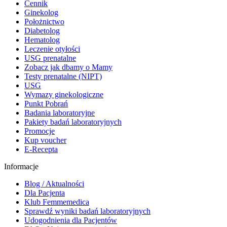
Cennik
Ginekolog
Położnictwo
Diabetolog
Hematolog
Leczenie otyłości
USG prenatalne
Zobacz jak dbamy o Mamy
Testy prenatalne (NIPT)
USG
Wymazy ginekologiczne
Punkt Pobrań
Badania laboratoryjne
Pakiety badań laboratoryjnych
Promocje
Kup voucher
E-Recepta
Informacje
Blog / Aktualności
Dla Pacjenta
Klub Femmemedica
Sprawdź wyniki badań laboratoryjnych
Udogodnienia dla Pacjentów