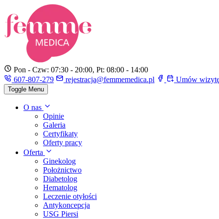
Pon - Czw: 07:30 - 20:00, Pt: 08:00 - 14:00
607-807-279
rejestracja@femmemedica.pl
Umów wizyt
Toggle Menu
O nas
Opinie
Galeria
Certyfikaty
Oferty pracy
Oferta
Ginekolog
Położnictwo
Diabetolog
Hematolog
Leczenie otyłości
Antykoncepcja
USG Piersi