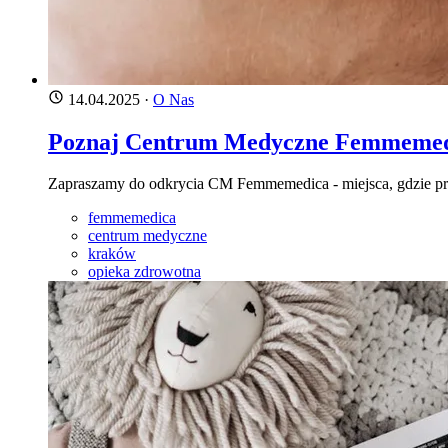
14.04.2025
·
O Nas
Poznaj Centrum Medyczne Femmemedic
Zapraszamy do odkrycia CM Femmemedica - miejsca, gdzie prof
femmemedica
centrum medyczne
kraków
opieka zdrowotna