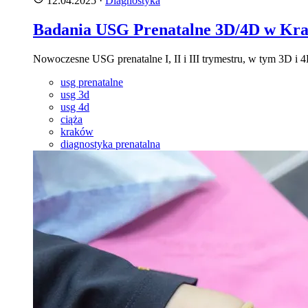
12.04.2025
·
Diagnostyka
Badania USG Prenatalne 3D/4D w Kr
Nowoczesne USG prenatalne I, II i III trymestru, w tym 3D 
usg prenatalne
usg 3d
usg 4d
ciąża
kraków
diagnostyka prenatalna