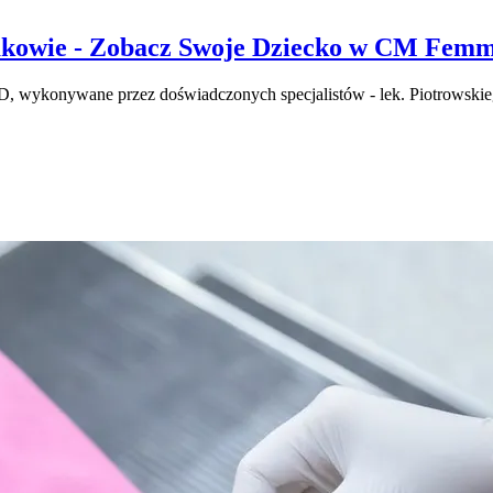
akowie - Zobacz Swoje Dziecko w CM Fem
i 4D, wykonywane przez doświadczonych specjalistów - lek. Piotrows