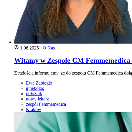
1.06.2025
·
O Nas
Witamy w Zespole CM Femmemedica - lek
Z radością informujemy, że do zespołu CM Femmemedica dołącza
Ewa Zabiegło
ginekolog
położnik
nowy lekarz
zespół Femmemedica
Kraków