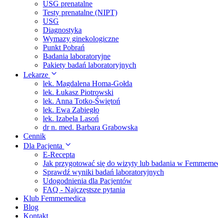
USG prenatalne
Testy prenatalne (NIPT)
USG
Diagnostyka
Wymazy ginekologiczne
Punkt Pobrań
Badania laboratoryjne
Pakiety badań laboratoryjnych
Lekarze
lek. Magdalena Homa-Gołda
lek. Łukasz Piotrowski
lek. Anna Totko-Świętoń
lek. Ewa Zabiegło
lek. Izabela Lasoń
dr n. med. Barbara Grabowska
Cennik
Dla Pacjenta
E-Recepta
Jak przygotować się do wizyty lub badania w Femmeme
Sprawdź wyniki badań laboratoryjnych
Udogodnienia dla Pacjentów
FAQ - Najczęstsze pytania
Klub Femmemedica
Blog
Kontakt