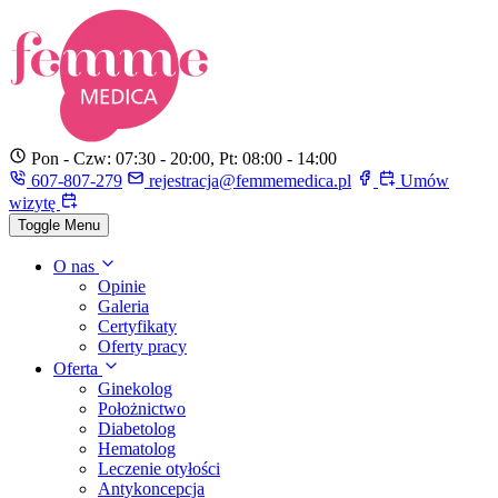
Pon - Czw: 07:30 - 20:00, Pt: 08:00 - 14:00
607-807-279
rejestracja@femmemedica.pl
Umów
wizytę
Toggle Menu
O nas
Opinie
Galeria
Certyfikaty
Oferty pracy
Oferta
Ginekolog
Położnictwo
Diabetolog
Hematolog
Leczenie otyłości
Antykoncepcja