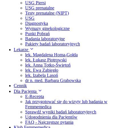
USG Piersi
USG prenatalne
Testy prenatalne (NIPT)
USG
Diagnostyka
Wymazy ginekologiczne
Punkt Pobrań
Badania laboratoryjne
Pakiety badań laboratoryjnych
Lekarze
lek. Magdalena Homa-Gołda
lek. Łukasz Piotrowski
lek. Anna Totko-Świętoń
lek. Ewa Zabiegło
lek. Izabela Lasoń
dr n. med. Barbara Grabowska
Cennik
Dla Pacjenta
E-Recepta
Jak przygotować się do wizyty lub badania w
Femmemedica
Sprawdź wyniki badań laboratoryjnych
Udogodnienia dla Pacjentów
FAQ - Najczęstsze pytania
Klub Femmemedica