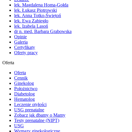
lek. Magdalena Homa-Gołda
lek. Łukasz Piotrowski
lek. Anna Totko-Świętoń
lek. Ewa Zabiegło
lek. Izabela Lasoń
dr n. med. Barbara Grabowska
Opinie
Galeria
Certyfikaty
Oferty pracy
Oferta
Oferta
Cennik
Ginekolog
Położnictwo
Diabetolog
Hematolog
Leczenie otyłości
USG prenatalne
Zobacz jak dbamy o Mamy
Testy prenatalne (NIPT)
USG
Wymazy ginekologiczne