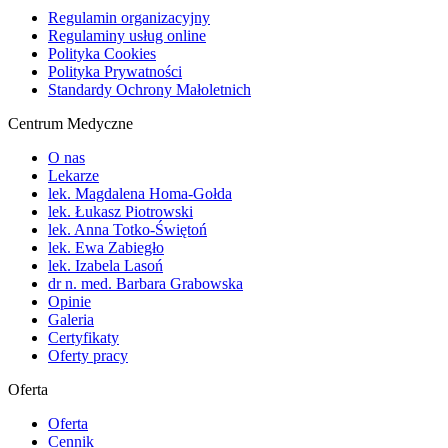
Regulamin organizacyjny
Regulaminy usług online
Polityka Cookies
Polityka Prywatności
Standardy Ochrony Małoletnich
Centrum Medyczne
O nas
Lekarze
lek. Magdalena Homa-Gołda
lek. Łukasz Piotrowski
lek. Anna Totko-Świętoń
lek. Ewa Zabiegło
lek. Izabela Lasoń
dr n. med. Barbara Grabowska
Opinie
Galeria
Certyfikaty
Oferty pracy
Oferta
Oferta
Cennik