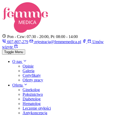
Pon - Czw: 07:30 - 20:00, Pt: 08:00 - 14:00
607-807-279
rejestracja@femmemedica.pl
Umów
wizytę
Toggle Menu
O nas
Opinie
Galeria
Certyfikaty
Oferty pracy
Oferta
Ginekolog
Położnictwo
Diabetolog
Hematolog
Leczenie otyłości
Antykoncepcja