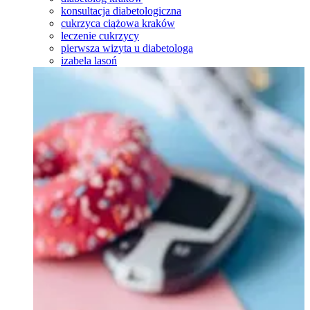
konsultacja diabetologiczna
cukrzyca ciążowa kraków
leczenie cukrzycy
pierwsza wizyta u diabetologa
izabela lasoń