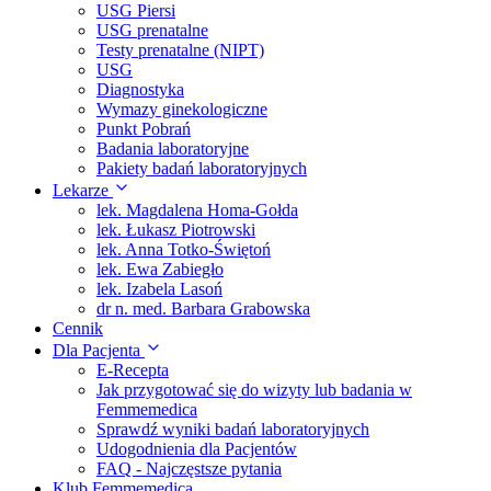
USG Piersi
USG prenatalne
Testy prenatalne (NIPT)
USG
Diagnostyka
Wymazy ginekologiczne
Punkt Pobrań
Badania laboratoryjne
Pakiety badań laboratoryjnych
Lekarze
lek. Magdalena Homa-Gołda
lek. Łukasz Piotrowski
lek. Anna Totko-Świętoń
lek. Ewa Zabiegło
lek. Izabela Lasoń
dr n. med. Barbara Grabowska
Cennik
Dla Pacjenta
E-Recepta
Jak przygotować się do wizyty lub badania w
Femmemedica
Sprawdź wyniki badań laboratoryjnych
Udogodnienia dla Pacjentów
FAQ - Najczęstsze pytania
Klub Femmemedica