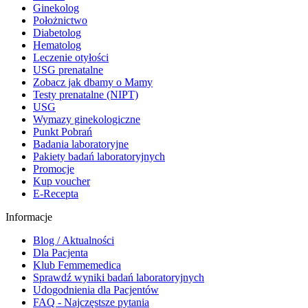
Ginekolog
Położnictwo
Diabetolog
Hematolog
Leczenie otyłości
USG prenatalne
Zobacz jak dbamy o Mamy
Testy prenatalne (NIPT)
USG
Wymazy ginekologiczne
Punkt Pobrań
Badania laboratoryjne
Pakiety badań laboratoryjnych
Promocje
Kup voucher
E-Recepta
Informacje
Blog / Aktualności
Dla Pacjenta
Klub Femmemedica
Sprawdź wyniki badań laboratoryjnych
Udogodnienia dla Pacjentów
FAQ - Najczęstsze pytania