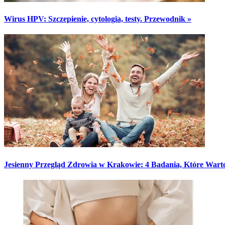
Wirus HPV: Szczepienie, cytologia, testy. Przewodnik »
Jesienny Przegląd Zdrowia w Krakowie: 4 Badania, Które War