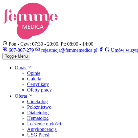
Pon - Czw: 07:30 - 20:00, Pt: 08:00 - 14:00
607-807-279
rejestracja@femmemedica.pl
Umów wizyt
Toggle Menu
O nas
Opinie
Galeria
Certyfikaty
Oferty pracy
Oferta
Ginekolog
Położnictwo
Diabetolog
Hematolog
Leczenie otyłości
Antykoncepcja
USG Piersi