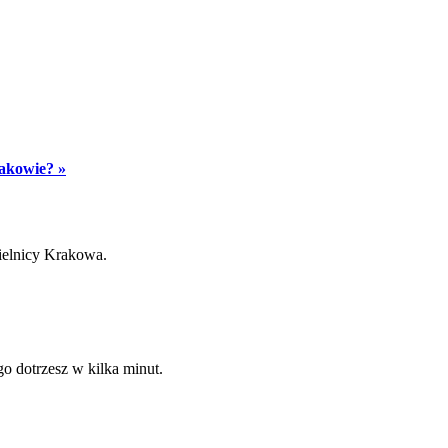
rakowie? »
ielnicy Krakowa.
go dotrzesz w kilka minut.