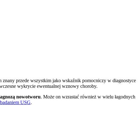
n znany przede wszystkim jako wskaźnik pomocniczy w diagnostyce
 i wczesne wykrycie ewentualnej wznowy choroby.
diagnozą nowotworu
. Może on wzrastać również w wielu łagodnych
badaniem USG
.