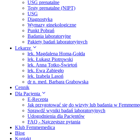
USG prenatalne
Testy prenatalne (NIPT)
USG
Diagnostyka
Wymazy ginekologiczne
Punkt Pobrań
Badania laboratoryjne
Pakiety badań laboratoryjnych
Lekarze
lek. Magdalena Homa-Gołda
lek. Łukasz Piotrowski
lek. Anna Totko-Świętoń
lek. Ewa Zabiegło
lek. Izabela Lasoń
dr n. med. Barbara Grabowska
Cennik
Dla Pacjenta
E-Recepta
Jak przygotować się do wizyty lub badania w Femmeme
Sprawdź wyniki badań laboratoryjnych
Udogodnienia dla Pacjentów
FAQ - Najczęstsze pytania
Klub Femmemedica
Blog
Kontakt