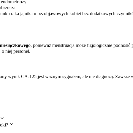
 endometriozy.
obrzusza.
unku raka jajnika u bezobjawowych kobiet bez dodatkowych czynnik
miesiączkowego
, ponieważ menstruacja może fizjologicznie podnosi
o niej personel.
ony wynik CA-125 jest ważnym sygnałem, ale nie diagnozą. Zawsze wy
soki?