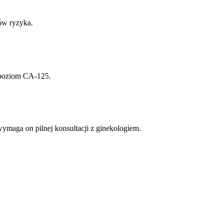
ów ryzyka.
ć poziom CA-125.
maga on pilnej konsultacji z ginekologiem.