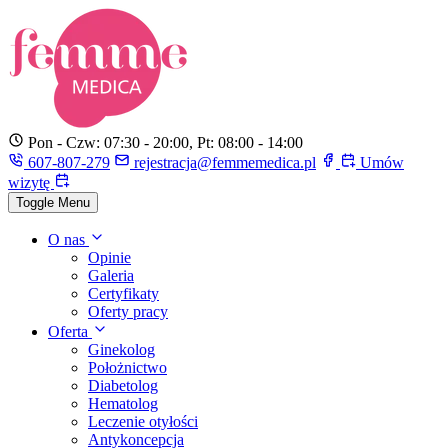
Pon - Czw: 07:30 - 20:00, Pt: 08:00 - 14:00
607-807-279
rejestracja@femmemedica.pl
Umów
wizytę
Toggle Menu
O nas
Opinie
Galeria
Certyfikaty
Oferty pracy
Oferta
Ginekolog
Położnictwo
Diabetolog
Hematolog
Leczenie otyłości
Antykoncepcja