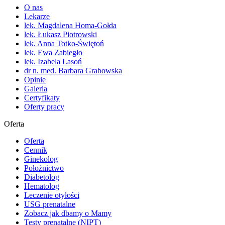
O nas
Lekarze
lek. Magdalena Homa-Gołda
lek. Łukasz Piotrowski
lek. Anna Totko-Świętoń
lek. Ewa Zabiegło
lek. Izabela Lasoń
dr n. med. Barbara Grabowska
Opinie
Galeria
Certyfikaty
Oferty pracy
Oferta
Oferta
Cennik
Ginekolog
Położnictwo
Diabetolog
Hematolog
Leczenie otyłości
USG prenatalne
Zobacz jak dbamy o Mamy
Testy prenatalne (NIPT)