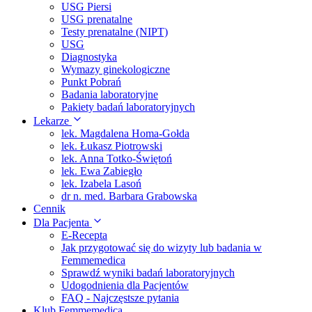
USG Piersi
USG prenatalne
Testy prenatalne (NIPT)
USG
Diagnostyka
Wymazy ginekologiczne
Punkt Pobrań
Badania laboratoryjne
Pakiety badań laboratoryjnych
Lekarze
lek. Magdalena Homa-Gołda
lek. Łukasz Piotrowski
lek. Anna Totko-Świętoń
lek. Ewa Zabiegło
lek. Izabela Lasoń
dr n. med. Barbara Grabowska
Cennik
Dla Pacjenta
E-Recepta
Jak przygotować się do wizyty lub badania w
Femmemedica
Sprawdź wyniki badań laboratoryjnych
Udogodnienia dla Pacjentów
FAQ - Najczęstsze pytania
Klub Femmemedica