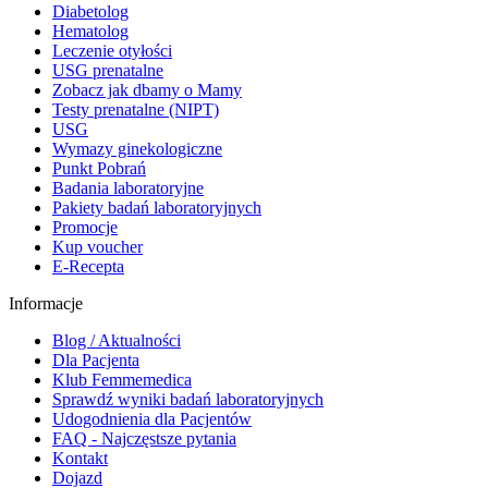
Diabetolog
Hematolog
Leczenie otyłości
USG prenatalne
Zobacz jak dbamy o Mamy
Testy prenatalne (NIPT)
USG
Wymazy ginekologiczne
Punkt Pobrań
Badania laboratoryjne
Pakiety badań laboratoryjnych
Promocje
Kup voucher
E-Recepta
Informacje
Blog / Aktualności
Dla Pacjenta
Klub Femmemedica
Sprawdź wyniki badań laboratoryjnych
Udogodnienia dla Pacjentów
FAQ - Najczęstsze pytania
Kontakt
Dojazd