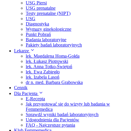
USG Piersi
USG prenatalne
Testy prenatalne (NIPT)
USG
Diagnostyka
Wymazy ginekologiczne
Punkt Pobrań
Badania laboratoryjne
Pakiety badań laboratoryjnych
Lekarze
lek. Magdalena Homa-Gołda
lek. Łukasz Piotrowski
lek. Anna Totko-Świętoń
lek. Ewa Zabiegło
lek. Izabela Lasoń
dr n. med. Barbara Grabowska
Cennik
Dla Pacjenta
E-Recepta
Jak przygotować się do wizyty lub badania w
Femmemedica
Sprawdź wyniki badań laboratoryjnych
Udogodnienia dla Pacjentów
FAQ - Najczęstsze pytania
Klub Femmemedica