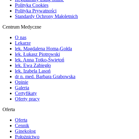
Polityka Cookies
Polityka Prywatności
Standardy Ochrony Małoletnich
Centrum Medyczne
O nas
Lekarze
lek. Magdalena Homa-Gołda
lek. Łukasz Piotrowski
lek. Anna Totko-Świętoń
lek. Ewa Zabiegło
lek. Izabela Lasoń
dr n. med. Barbara Grabowska
Opinie
Galeria
Certyfikaty
Oferty pracy
Oferta
Oferta
Cennik
Ginekolog
Położnictwo