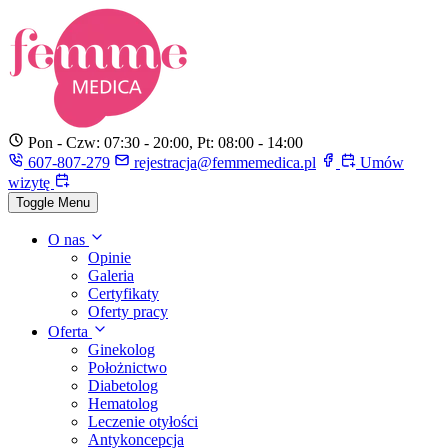
Pon - Czw: 07:30 - 20:00, Pt: 08:00 - 14:00
607-807-279
rejestracja@femmemedica.pl
Umów
wizytę
Toggle Menu
O nas
Opinie
Galeria
Certyfikaty
Oferty pracy
Oferta
Ginekolog
Położnictwo
Diabetolog
Hematolog
Leczenie otyłości
Antykoncepcja