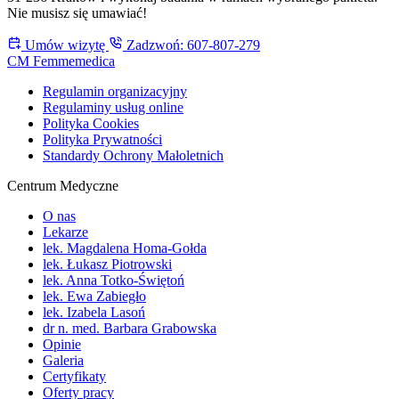
Nie musisz się umawiać!
Umów wizytę
Zadzwoń: 607-807-279
CM Femmemedica
Regulamin organizacyjny
Regulaminy usług online
Polityka Cookies
Polityka Prywatności
Standardy Ochrony Małoletnich
Centrum Medyczne
O nas
Lekarze
lek. Magdalena Homa-Gołda
lek. Łukasz Piotrowski
lek. Anna Totko-Świętoń
lek. Ewa Zabiegło
lek. Izabela Lasoń
dr n. med. Barbara Grabowska
Opinie
Galeria
Certyfikaty
Oferty pracy