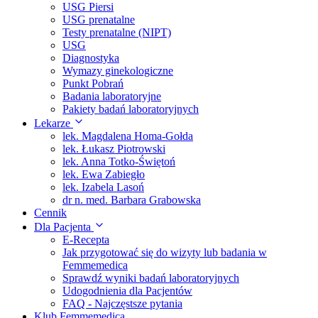
USG Piersi
USG prenatalne
Testy prenatalne (NIPT)
USG
Diagnostyka
Wymazy ginekologiczne
Punkt Pobrań
Badania laboratoryjne
Pakiety badań laboratoryjnych
Lekarze
lek. Magdalena Homa-Gołda
lek. Łukasz Piotrowski
lek. Anna Totko-Świętoń
lek. Ewa Zabiegło
lek. Izabela Lasoń
dr n. med. Barbara Grabowska
Cennik
Dla Pacjenta
E-Recepta
Jak przygotować się do wizyty lub badania w
Femmemedica
Sprawdź wyniki badań laboratoryjnych
Udogodnienia dla Pacjentów
FAQ - Najczęstsze pytania
Klub Femmemedica