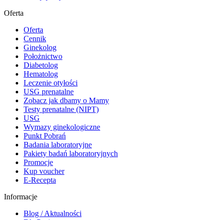
Oferta
Oferta
Cennik
Ginekolog
Położnictwo
Diabetolog
Hematolog
Leczenie otyłości
USG prenatalne
Zobacz jak dbamy o Mamy
Testy prenatalne (NIPT)
USG
Wymazy ginekologiczne
Punkt Pobrań
Badania laboratoryjne
Pakiety badań laboratoryjnych
Promocje
Kup voucher
E-Recepta
Informacje
Blog / Aktualności