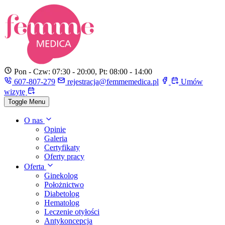
Pon - Czw: 07:30 - 20:00, Pt: 08:00 - 14:00
607-807-279
rejestracja@femmemedica.pl
Umów
wizytę
Toggle Menu
O nas
Opinie
Galeria
Certyfikaty
Oferty pracy
Oferta
Ginekolog
Położnictwo
Diabetolog
Hematolog
Leczenie otyłości
Antykoncepcja