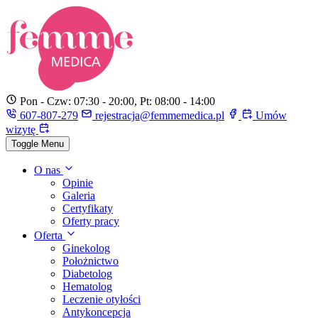
Pon - Czw: 07:30 - 20:00, Pt: 08:00 - 14:00
607-807-279
rejestracja@femmemedica.pl
Umów
wizytę
Toggle Menu
O nas
Opinie
Galeria
Certyfikaty
Oferty pracy
Oferta
Ginekolog
Położnictwo
Diabetolog
Hematolog
Leczenie otyłości
Antykoncepcja