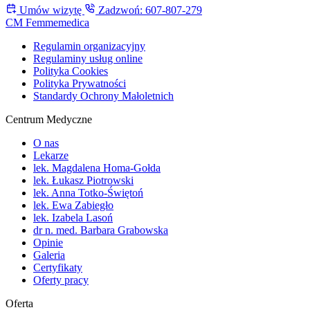
Umów wizytę
Zadzwoń: 607-807-279
CM Femmemedica
Regulamin organizacyjny
Regulaminy usług online
Polityka Cookies
Polityka Prywatności
Standardy Ochrony Małoletnich
Centrum Medyczne
O nas
Lekarze
lek. Magdalena Homa-Gołda
lek. Łukasz Piotrowski
lek. Anna Totko-Świętoń
lek. Ewa Zabiegło
lek. Izabela Lasoń
dr n. med. Barbara Grabowska
Opinie
Galeria
Certyfikaty
Oferty pracy
Oferta