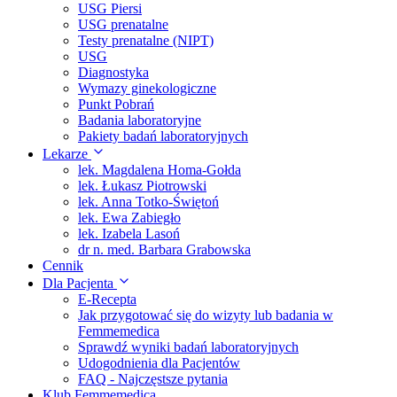
USG Piersi
USG prenatalne
Testy prenatalne (NIPT)
USG
Diagnostyka
Wymazy ginekologiczne
Punkt Pobrań
Badania laboratoryjne
Pakiety badań laboratoryjnych
Lekarze
lek. Magdalena Homa-Gołda
lek. Łukasz Piotrowski
lek. Anna Totko-Świętoń
lek. Ewa Zabiegło
lek. Izabela Lasoń
dr n. med. Barbara Grabowska
Cennik
Dla Pacjenta
E-Recepta
Jak przygotować się do wizyty lub badania w
Femmemedica
Sprawdź wyniki badań laboratoryjnych
Udogodnienia dla Pacjentów
FAQ - Najczęstsze pytania
Klub Femmemedica