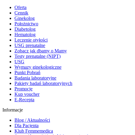
Oferta
Cennik
Ginekolog
Położnictwo
Diabetolog
Hematolog
Leczenie otyłości
USG prenatalne
Zobacz jak dbamy o Mamy
Testy prenatalne (NIPT)
USG
Wymazy ginekologiczne
Punkt Pobrań
Badania laboratoryjne
Pakiety badań laboratoryjnych
Promocje
Kup voucher
E-Recepta
Informacje
Blog / Aktualności
Dla Pacjenta
Klub Femmemedica