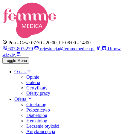
Pon - Czw: 07:30 - 20:00, Pt: 08:00 - 14:00
607-807-279
rejestracja@femmemedica.pl
Umów
wizytę
Toggle Menu
O nas
Opinie
Galeria
Certyfikaty
Oferty pracy
Oferta
Ginekolog
Położnictwo
Diabetolog
Hematolog
Leczenie otyłości
Antykoncepcja