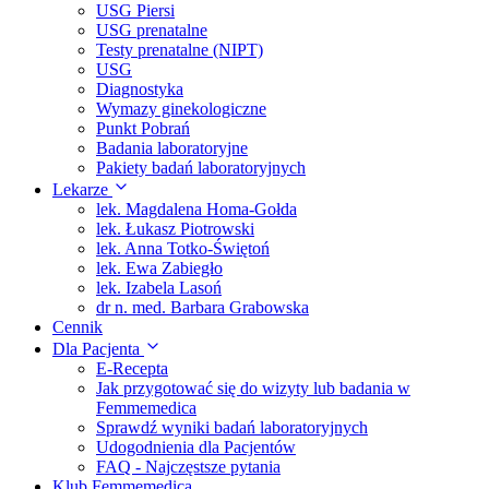
USG Piersi
USG prenatalne
Testy prenatalne (NIPT)
USG
Diagnostyka
Wymazy ginekologiczne
Punkt Pobrań
Badania laboratoryjne
Pakiety badań laboratoryjnych
Lekarze
lek. Magdalena Homa-Gołda
lek. Łukasz Piotrowski
lek. Anna Totko-Świętoń
lek. Ewa Zabiegło
lek. Izabela Lasoń
dr n. med. Barbara Grabowska
Cennik
Dla Pacjenta
E-Recepta
Jak przygotować się do wizyty lub badania w
Femmemedica
Sprawdź wyniki badań laboratoryjnych
Udogodnienia dla Pacjentów
FAQ - Najczęstsze pytania
Klub Femmemedica