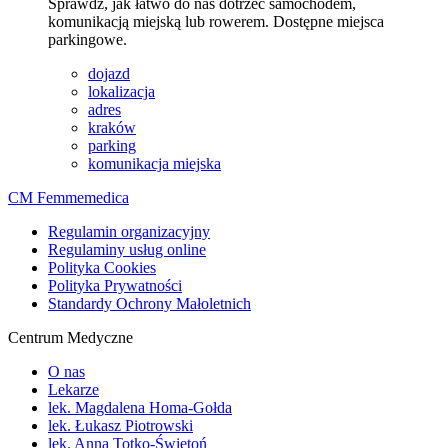
Sprawdź, jak łatwo do nas dotrzeć samochodem,
komunikacją miejską lub rowerem. Dostępne miejsca
parkingowe.
dojazd
lokalizacja
adres
kraków
parking
komunikacja miejska
CM Femmemedica
Regulamin organizacyjny
Regulaminy usług online
Polityka Cookies
Polityka Prywatności
Standardy Ochrony Małoletnich
Centrum Medyczne
O nas
Lekarze
lek. Magdalena Homa-Gołda
lek. Łukasz Piotrowski
lek. Anna Totko-Świętoń