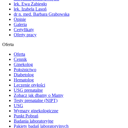
lek. Ewa Zabiegło
lek. Izabela Lasoń
dr n. med. Barbara Grabowska
Opinie
Galeria
Certyfikaty
Oferty pracy
Oferta
Oferta
Cennik
Ginekolog
Położnictwo
Diabetolog
Hematolog
Leczenie otyłości
USG prenatalne
Zobacz jak dbamy o Mamy
Testy prenatalne (NIPT)
USG
Wymazy ginekologiczne
Punkt Pobrań
Badania laboratoryjne
Pakiety badań laboratoryjnych