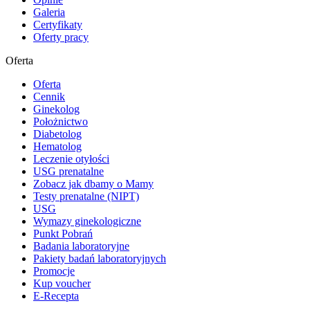
Galeria
Certyfikaty
Oferty pracy
Oferta
Oferta
Cennik
Ginekolog
Położnictwo
Diabetolog
Hematolog
Leczenie otyłości
USG prenatalne
Zobacz jak dbamy o Mamy
Testy prenatalne (NIPT)
USG
Wymazy ginekologiczne
Punkt Pobrań
Badania laboratoryjne
Pakiety badań laboratoryjnych
Promocje
Kup voucher
E-Recepta