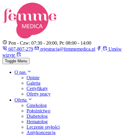
Pon - Czw: 07:30 - 20:00, Pt: 08:00 - 14:00
607-807-279
rejestracja@femmemedica.pl
Umów
wizytę
Toggle Menu
O nas
Opinie
Galeria
Certyfikaty
Oferty pracy
Oferta
Ginekolog
Położnictwo
Diabetolog
Hematolog
Leczenie otyłości
Antykoncepcja