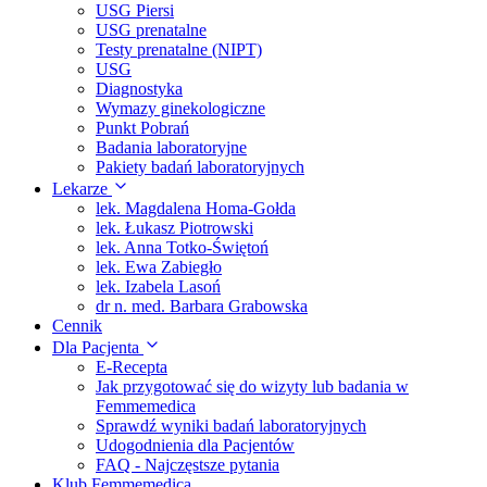
USG Piersi
USG prenatalne
Testy prenatalne (NIPT)
USG
Diagnostyka
Wymazy ginekologiczne
Punkt Pobrań
Badania laboratoryjne
Pakiety badań laboratoryjnych
Lekarze
lek. Magdalena Homa-Gołda
lek. Łukasz Piotrowski
lek. Anna Totko-Świętoń
lek. Ewa Zabiegło
lek. Izabela Lasoń
dr n. med. Barbara Grabowska
Cennik
Dla Pacjenta
E-Recepta
Jak przygotować się do wizyty lub badania w
Femmemedica
Sprawdź wyniki badań laboratoryjnych
Udogodnienia dla Pacjentów
FAQ - Najczęstsze pytania
Klub Femmemedica