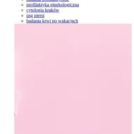
profilaktyka ginekologiczna
cytologia kraków
usg piersi
badania krwi po wakacjach