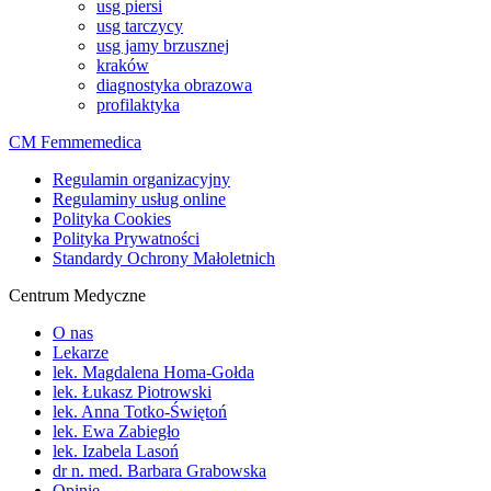
usg piersi
usg tarczycy
usg jamy brzusznej
kraków
diagnostyka obrazowa
profilaktyka
CM Femmemedica
Regulamin organizacyjny
Regulaminy usług online
Polityka Cookies
Polityka Prywatności
Standardy Ochrony Małoletnich
Centrum Medyczne
O nas
Lekarze
lek. Magdalena Homa-Gołda
lek. Łukasz Piotrowski
lek. Anna Totko-Świętoń
lek. Ewa Zabiegło
lek. Izabela Lasoń
dr n. med. Barbara Grabowska
Opinie