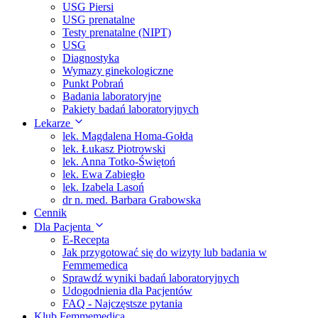
USG Piersi
USG prenatalne
Testy prenatalne (NIPT)
USG
Diagnostyka
Wymazy ginekologiczne
Punkt Pobrań
Badania laboratoryjne
Pakiety badań laboratoryjnych
Lekarze
lek. Magdalena Homa-Gołda
lek. Łukasz Piotrowski
lek. Anna Totko-Świętoń
lek. Ewa Zabiegło
lek. Izabela Lasoń
dr n. med. Barbara Grabowska
Cennik
Dla Pacjenta
E-Recepta
Jak przygotować się do wizyty lub badania w
Femmemedica
Sprawdź wyniki badań laboratoryjnych
Udogodnienia dla Pacjentów
FAQ - Najczęstsze pytania
Klub Femmemedica