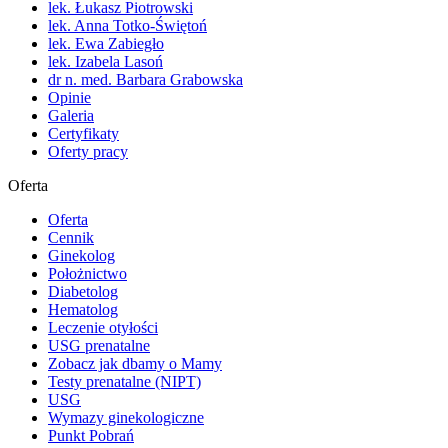
lek. Łukasz Piotrowski
lek. Anna Totko-Świętoń
lek. Ewa Zabiegło
lek. Izabela Lasoń
dr n. med. Barbara Grabowska
Opinie
Galeria
Certyfikaty
Oferty pracy
Oferta
Oferta
Cennik
Ginekolog
Położnictwo
Diabetolog
Hematolog
Leczenie otyłości
USG prenatalne
Zobacz jak dbamy o Mamy
Testy prenatalne (NIPT)
USG
Wymazy ginekologiczne
Punkt Pobrań