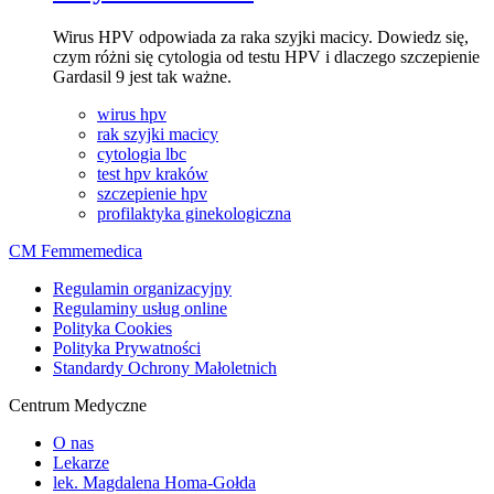
Wirus HPV odpowiada za raka szyjki macicy. Dowiedz się,
czym różni się cytologia od testu HPV i dlaczego szczepienie
Gardasil 9 jest tak ważne.
wirus hpv
rak szyjki macicy
cytologia lbc
test hpv kraków
szczepienie hpv
profilaktyka ginekologiczna
CM Femmemedica
Regulamin organizacyjny
Regulaminy usług online
Polityka Cookies
Polityka Prywatności
Standardy Ochrony Małoletnich
Centrum Medyczne
O nas
Lekarze
lek. Magdalena Homa-Gołda