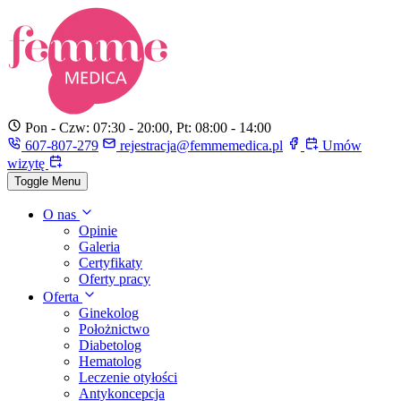
Pon - Czw: 07:30 - 20:00, Pt: 08:00 - 14:00
607-807-279
rejestracja@femmemedica.pl
Umów
wizytę
Toggle Menu
O nas
Opinie
Galeria
Certyfikaty
Oferty pracy
Oferta
Ginekolog
Położnictwo
Diabetolog
Hematolog
Leczenie otyłości
Antykoncepcja