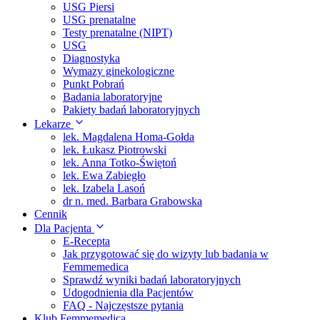
USG Piersi
USG prenatalne
Testy prenatalne (NIPT)
USG
Diagnostyka
Wymazy ginekologiczne
Punkt Pobrań
Badania laboratoryjne
Pakiety badań laboratoryjnych
Lekarze
lek. Magdalena Homa-Gołda
lek. Łukasz Piotrowski
lek. Anna Totko-Świętoń
lek. Ewa Zabiegło
lek. Izabela Lasoń
dr n. med. Barbara Grabowska
Cennik
Dla Pacjenta
E-Recepta
Jak przygotować się do wizyty lub badania w
Femmemedica
Sprawdź wyniki badań laboratoryjnych
Udogodnienia dla Pacjentów
FAQ - Najczęstsze pytania
Klub Femmemedica