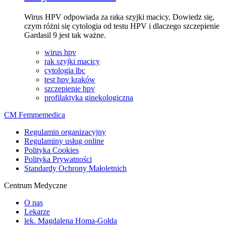
Wirus HPV odpowiada za raka szyjki macicy. Dowiedz się,
czym różni się cytologia od testu HPV i dlaczego szczepienie
Gardasil 9 jest tak ważne.
wirus hpv
rak szyjki macicy
cytologia lbc
test hpv kraków
szczepienie hpv
profilaktyka ginekologiczna
CM Femmemedica
Regulamin organizacyjny
Regulaminy usług online
Polityka Cookies
Polityka Prywatności
Standardy Ochrony Małoletnich
Centrum Medyczne
O nas
Lekarze
lek. Magdalena Homa-Gołda