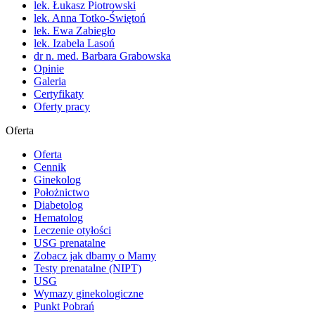
lek. Łukasz Piotrowski
lek. Anna Totko-Świętoń
lek. Ewa Zabiegło
lek. Izabela Lasoń
dr n. med. Barbara Grabowska
Opinie
Galeria
Certyfikaty
Oferty pracy
Oferta
Oferta
Cennik
Ginekolog
Położnictwo
Diabetolog
Hematolog
Leczenie otyłości
USG prenatalne
Zobacz jak dbamy o Mamy
Testy prenatalne (NIPT)
USG
Wymazy ginekologiczne
Punkt Pobrań