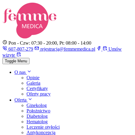
Pon - Czw: 07:30 - 20:00, Pt: 08:00 - 14:00
607-807-279
rejestracja@femmemedica.pl
Umów
wizytę
Toggle Menu
O nas
Opinie
Galeria
Certyfikaty
Oferty pracy
Oferta
Ginekolog
Położnictwo
Diabetolog
Hematolog
Leczenie otyłości
Antykoncepcja